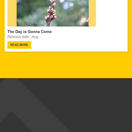
The Day is Gonna Come
Release date: -Aug-
READ MORE